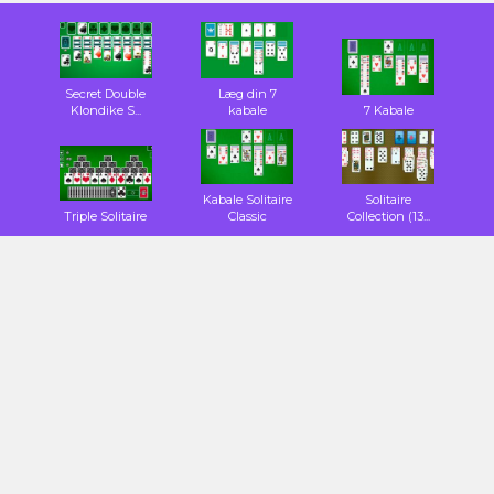
Secret Double
Læg din 7
Klondike S...
kabale
7 Kabale
Kabale Solitaire
Solitaire
Triple Solitaire
Classic
Collection (13...