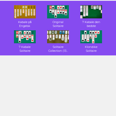
Kabale på
Original
7 Kabale den
Engelsk
Solitaire
bedste
7 Kabale
Solitaire
Klondike
Solitaire
Collection (13...
Solitaire