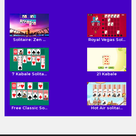
Solitaire: Zen ...
Royal Vegas Sol...
7 Kabale Solita...
21 Kabale
Free Classic So...
Hot Air solitai...