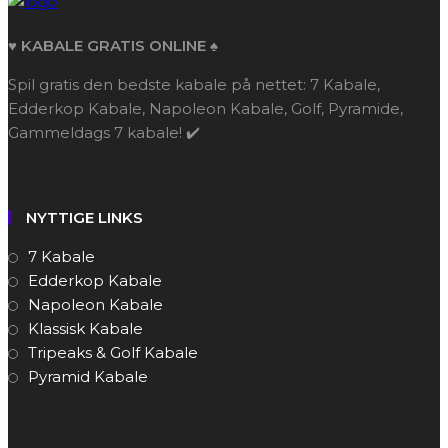
♥️ KABALE GRATIS ONLINE ♠️
Spil gratis den bedste kabale på nettet: 7 Kabale,
Edderkop Kabale, Napoleon Kabale, Golf, Pyramide,
Gammeldags 7 kabale! ✔️
NYTTIGE LINKS
7 Kabale
Edderkop Kabale
Napoleon Kabale
Klassisk Kabale
Tripeaks & Golf Kabale
Pyramid Kabale