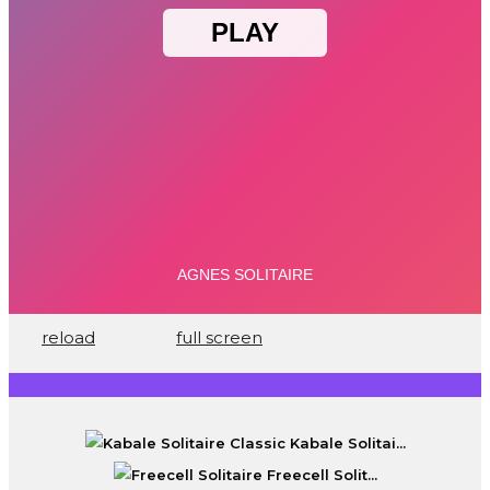
reload
full screen
Kabale Solitai...
Freecell Solit...