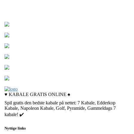
Solitaire: Zen ...
Royal Vegas Sol...
7 Kabale Solita...
21 Kabale
Free Classic So...
Hot Air solitai...
♥️ KABALE GRATIS ONLINE ♠️
Spil gratis den bedste kabale på nettet: 7 Kabale, Edderkop
Kabale, Napoleon Kabale, Golf, Pyramide, Gammeldags 7
kabale! ✔️
Nyttige links