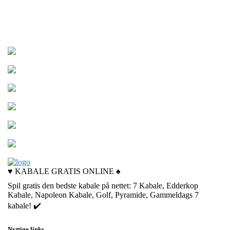
Solitaire: Zen ...
Royal Vegas Sol...
7 Kabale Solita...
21 Kabale
Free Classic So...
Hot Air solitai...
♥️ KABALE GRATIS ONLINE ♠️
Spil gratis den bedste kabale på nettet: 7 Kabale, Edderkop
Kabale, Napoleon Kabale, Golf, Pyramide, Gammeldags 7
kabale! ✔️
Nyttige links